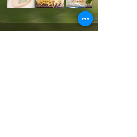
Pour vos commandes,
veuillez contacter :
Ursula Mares
GSM/WhatsApp/Signal
0
0352 – 691 2717 20
.
Horaires d’ouverture :