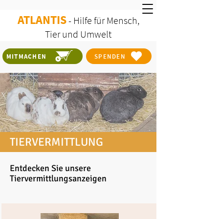
ATLANTIS
- Hilf
e für
Mensch,
Tier und Umwelt
MITMACHEN
SPENDEN
TIERVERMITTLUNG
Entdecken Sie u
nsere
Tiervermittlungsanzeigen