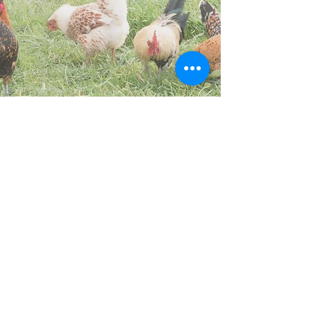
menschengebunden, sehr
anhänglich, verschmust, und er
verträgt sich auch gut mit
anderen Hunden. Er geht gut
an der Leine, hat um die 25
Kilogramm Gewicht.
Er wünscht sich einfühlsame
und liebevolle Menschen mit
Haus und umzäunten Garten. Er
befindet sich in Virton (Belgien)
und kann gerne besichtigt
werden.